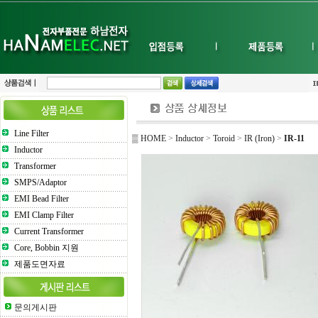
Line Filter
▒ HOME
>
Inductor
>
Toroid
>
IR (Iron)
>
IR-11
Inductor
Transformer
SMPS/Adaptor
EMI Bead Filter
EMI Clamp Filter
Current Transformer
Core, Bobbin 지원
제품도면자료
문의게시판